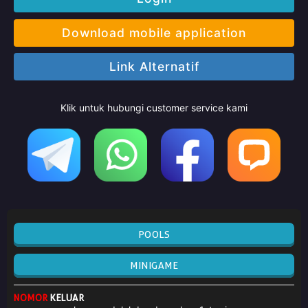
Download mobile application
Link Alternatif
Klik untuk hubungi customer service kami
POOLS
MINIGAME
NOMOR
KELUAR