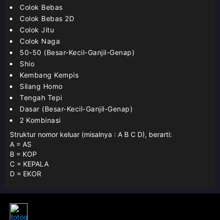
Colok Bebas
Colok Bebas 2D
Colok Jitu
Colok Naga
50-50 (Besar-Kecil-Ganjil-Genap)
Shio
Kembang Kempis
Silang Homo
Tengah Tepi
Dasar (Besar-Kecil-Ganjil-Genap)
2 Kombinasi
Struktur nomor keluar (misalnya : A B C D), berarti:
A = AS
B = KOP
C = KEPALA
D = EKOR