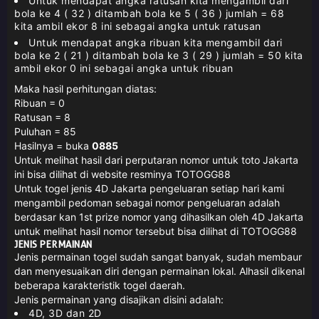
Untuk mendapat angka ratusan kita mengambil dari
bola ke 4 ( 32 ) ditambah bola ke 5 ( 36 ) jumlah = 68
kita ambil ekor 8 ini sebagai angka untuk ratusan
Untuk mendapat angka ribuan kita mengambil dari
bola ke 2 ( 21 ) ditambah bola ke 3 ( 29 ) jumlah = 50 kita
ambil ekor 0 ini sebagai angka untuk ribuan
Maka hasil perhitungan diatas:
Ribuan = 0
Ratusan = 8
Puluhan = 85
Hasilnya = buka
0885
Untuk melihat hasil dari perputaran nomor untuk toto Jakarta
ini bisa dilihat di website resminya
TOTOGG88
Untuk togel jenis 4D Jakarta pengeluaran setiap hari kami
mengambil pedoman sebagai nomor pengeluaran adalah
berdasar kan 1st prize nomor yang dihasilkan oleh 4D Jakarta
untuk melihat hasil nomor tersebut bisa dilihat di
TOTOGG88
JENIS
PERMAINAN
Jenis permainan togel sudah sangat banyak, sudah membaur
dan menyesuaikan diri dengan permainan lokal. Alhasil dikenal
beberapa karakteristik togel daerah.
Jenis permainan yang disajikan disini adalah:
4D, 3D dan 2D